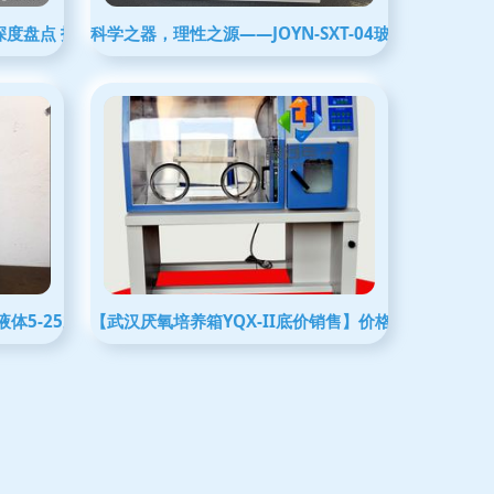
深度盘点 技术趋势与市场洞察
科学之器，理性之源——JOYN-SXT-04玻璃仪器品质
 液体5-25立方/小时的高效测量解决方案
【武汉厌氧培养箱YQX-II底价销售】价格,厂家,其他仪